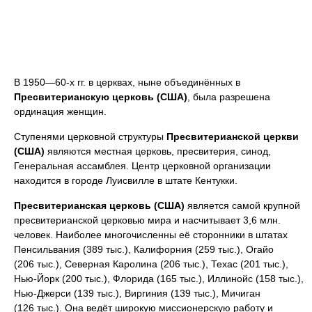
В 1950—60-х гг. в церквах, ныне объединённых в
Пресвитерианскую церковь (США)
, была разрешена
ординация женщин.
Ступенями церковной структуры
Пресвитерианской церкви
(США)
являются местная церковь, пресвитерия, синод,
Генеральная ассамблея. Центр церковной организации
находится в городе Луисвилле в штате Кентукки.
Пресвитерианская церковь (США)
является самой крупной
пресвитерианской церковью мира и насчитывает 3,6 млн.
человек. Наиболее многочисленны её сторонники в штатах
Пенсильвания (389 тыс.), Калифорния (259 тыс.), Огайо
(206 тыс.), Северная Каролина (206 тыс.), Техас (201 тыс.),
Нью-Йорк (200 тыс.), Флорида (165 тыс.), Иллинойс (158 тыс.),
Нью-Джерси (139 тыс.), Виргиния (139 тыс.), Мичиган
(126 тыс.). Она ведёт широкую миссионерскую работу и