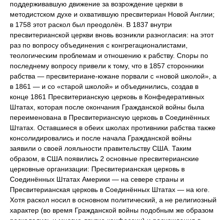
поддерживавшую движение за возрождение церкви в
методистском духе и охватившую пресвитериан Новой Англии;
в 1758 этот раскол был преодолён. В 1837 внутри
пресвитерианской церкви вновь возникли разногласия: на этот
раз по вопросу объединения с конгрегационалистами,
теологическим проблемам и отношению к рабству. Споры по
последнему вопросу привели к тому, что в 1857 сторонники
рабства — пресвитериане-южане порвали с «новой школой», а
в 1861 — и со «старой школой» и объединились, создав в
конце 1861 Пресвитерианскую церковь в Конфедеративных
Штатах, которая после окончания Гражданской войны была
переименована в Пресвитерианскую церковь в Соединённых
Штатах. Оставшиеся в обеих школах противники рабства также
консолидировались и после начала Гражданской войны
заявили о своей лояльности правительству США. Таким
образом, в США появились 2 основные пресвитерианские
церковные организации: Пресвитерианская церковь в
Соединённых Штатах Америки — на севере страны и
Пресвитерианская церковь в Соединённых Штатах — на юге.
Хотя раскол носил в основном политический, а не религиозный
характер (во время Гражданской войны подобным же образом