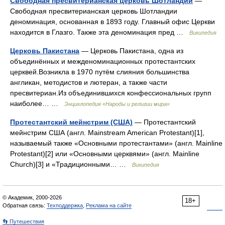
Свободная пресвитерианская церковь Шотландии
—
Свободная пресвитерианская церковь Шотландии
деноминация, основанная в 1893 году. Главный офис Церкви
находится в Глазго. Также эта деноминация пред …
Википедия
Церковь Пакистана
— Церковь Пакистана, одна из
объединённых и межденоминационных протестантских
церквей.Возникла в 1970 путём слияния большинства
англикан, методистов и лютеран, а также части
пресвитериан.Из объединившихся конфессиональных групп
наиболее… …
Энциклопедия «Народы и религии мира»
Протестантский мейнстрим (США)
— Протестантский
мейнстрим США (англ. Mainstream American Protestant)[1],
называемый также «Основными протестантами» (англ. Mainline
Protestant)[2] или «Основными церквями» (англ. Mainline
Church)[3] и «Традиционными… …
Википедия
© Академик, 2000-2026
18+
Обратная связь:
Техподдержка
,
Реклама на сайте
👣 Путешествия