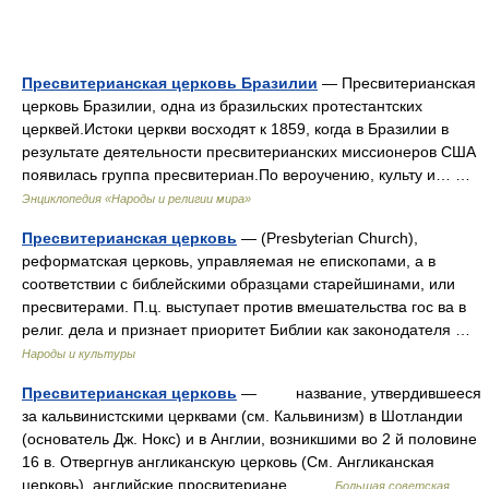
Пресвитерианская церковь Бразилии
— Пресвитерианская
церковь Бразилии, одна из бразильских протестантских
церквей.Истоки церкви восходят к 1859, когда в Бразилии в
результате деятельности пресвитерианских миссионеров США
появилась группа пресвитериан.По вероучению, культу и… …
Энциклопедия «Народы и религии мира»
Пресвитерианская церковь
— (Presbyterian Church),
реформатская церковь, управляемая не епископами, а в
соответствии с библейскими образцами старейшинами, или
пресвитерами. П.ц. выступает против вмешательства гос ва в
религ. дела и признает приоритет Библии как законодателя …
Народы и культуры
Пресвитерианская церковь
— название, утвердившееся
за кальвинистскими церквами (см. Кальвинизм) в Шотландии
(основатель Дж. Нокс) и в Англии, возникшими во 2 й половине
16 в. Отвергнув англиканскую церковь (См. Англиканская
церковь), английские просвитериане… …
Большая советская