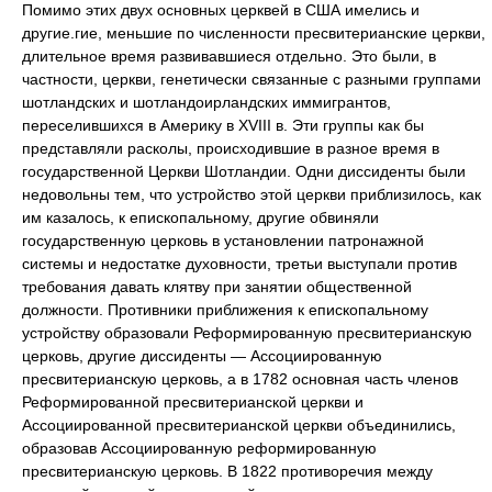
Помимо этих двух основных церквей в США имелись и
другие.гие, меньшие по численности пресвитерианские церкви,
длительное время развивавшиеся отдельно. Это были, в
частности, церкви, генетически связанные с разными группами
шотландских и шотландоирландских иммигрантов,
переселившихся в Америку в XVIII в. Эти группы как бы
представляли расколы, происходившие в разное время в
государственной Церкви Шотландии. Одни диссиденты были
недовольны тем, что устройство этой церкви приблизилось, как
им казалось, к епископальному, другие обвиняли
государственную церковь в установлении патронажной
системы и недостатке духовности, третьи выступали против
требования давать клятву при занятии общественной
должности. Противники приближения к епископальному
устройству образовали Реформированную пресвитерианскую
церковь, другие диссиденты — Ассоциированную
пресвитерианскую церковь, а в 1782 основная часть членов
Реформированной пресвитерианской церкви и
Ассоциированной пресвитерианской церкви объединились,
образовав Ассоциированную реформированную
пресвитерианскую церковь. В 1822 противоречия между