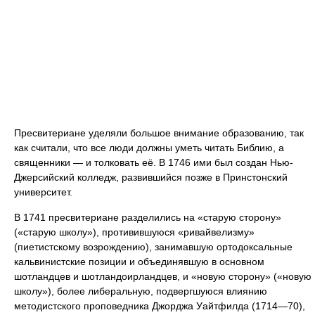
Пресвитериане уделяли большое внимание образованию, так
как считали, что все люди должны уметь читать Библию, а
священники — и толковать её. В 1746 ими был создан Нью-
Джерсийский колледж, развившийся позже в Принстонский
университет.
В 1741 пресвитериане разделились на «старую сторону»
(«старую школу»), противившуюся «ривайвелизму»
(пиетистскому возрождению), занимавшую ортодоксальные
кальвинистские позиции и объединявшую в основном
шотландцев и шотландоирландцев, и «новую сторону» («новую
школу»), более либеральную, подвергшуюся влиянию
методистского проповедника Джорджа Уайтфилда (1714—70),