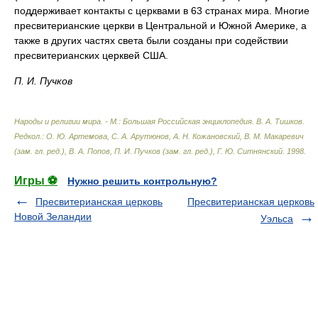
поддерживает контакты с церквами в 63 странах мира. Многие
пресвитерианские церкви в Центральной и Южной Америке, а
также в других частях света были созданы при содействии
пресвитерианских церквей США.
П. И. Пучков
Народы и религии мира. - М.: Большая Российская энциклопедия
.
В. А. Тишков.
Редкол.: О. Ю. Артемова, С. А. Арутюнов, А. Н. Кожановский, В. М. Макаревич
(зам. гл. ред.), В. А. Попов, П. И. Пучков (зам. гл. ред.), Г. Ю. Ситнянский
.
1998
.
Игры ⚽
Нужно решить контрольную?
Пресвитерианская церковь
Пресвитерианская церковь
Новой Зеландии
Уэльса